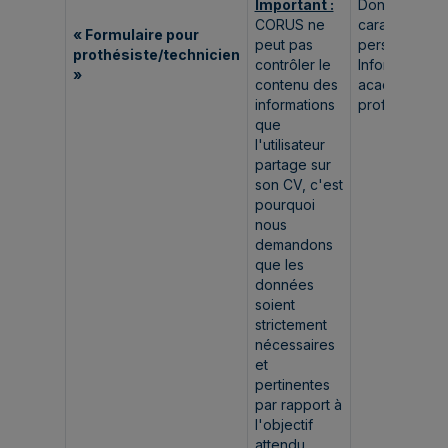
Important :
Données à
CORUS ne
caractère
« Formulaire pour
peut pas
personnel.
prothésiste/technicien
contrôler le
Informations
»
contenu des
académiques
informations
professionnel
que
l'utilisateur
partage sur
son CV, c'est
pourquoi
nous
demandons
que les
données
soient
strictement
nécessaires
et
pertinentes
par rapport à
l'objectif
attendu.