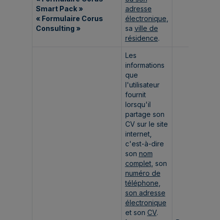
Smart Pack »
adresse
« Formulaire Corus
électronique
,
Consulting »
sa
ville de
résidence
.
Les
informations
que
l'utilisateur
fournit
lorsqu'il
partage son
CV sur le site
internet,
c'est-à-dire
son
nom
complet
, son
numéro de
téléphone
,
son adresse
électronique
et son
CV
.