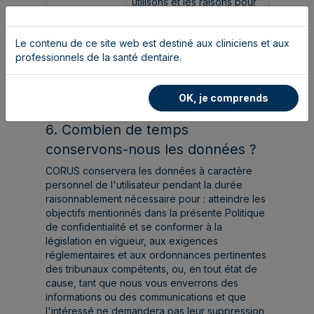
utilisons et les raisons pour
lesquelles nous les utilisons,
veuillez consulter notre
Le contenu de ce site web est destiné aux cliniciens et aux
Politique en matière de
professionnels de la santé dentaire.
cookies.
OK, je comprends
6. Combien de temps
conservons-nous les données ?
CORUS conservera les données à caractère
personnel de l'utilisateur pendant la durée
raisonnablement nécessaire pour : atteindre les
objectifs mentionnés dans la présente Politique
de confidentialité et se conformer à la
législation en vigueur, aux exigences
réglementaires et aux ordonnances pertinentes
des tribunaux compétents, ou, en tout état de
cause, tant que nous vous enverrons des
informations ou des communications et que
l'intéressé ne demandera pas leur suppression