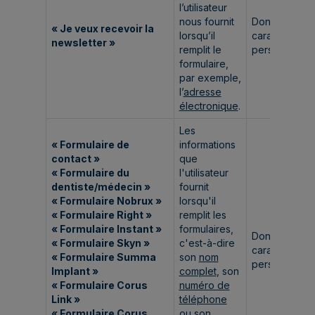
l’utilisateur
nous fournit
Données à
« Je veux recevoir la
lorsqu’il
caractère
newsletter »
remplit le
personnel.
formulaire,
par exemple,
l’
adresse
électronique
.
Les
« Formulaire de
informations
contact »
que
« Formulaire du
l'utilisateur
dentiste/médecin »
fournit
« Formulaire Nobrux »
lorsqu'il
« Formulaire Right »
remplit les
« Formulaire Instant »
formulaires,
Données à
« Formulaire Skyn »
c'est-à-dire
caractère
« Formulaire Summa
son
nom
personnel.
Implant »
complet
, son
« Formulaire Corus
numéro de
Link »
téléphone
« Formulaire Corus
ou son