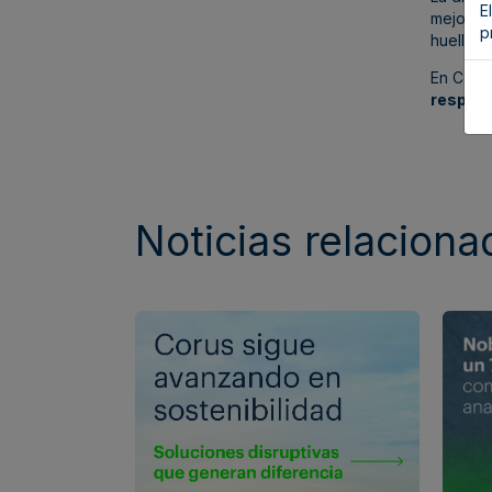
E
mejora l
p
huella d
En Coru
respetu
Noticias relaciona