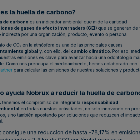
es la huella de carbono?​
la de carbono
es un indicador ambiental que mide la cantidad
iones de gases de efecto invernadero (GEI)
que se generan de 
o indirecta por una organización, producto, evento o persona.
to de CO₂ en la atmósfera es una de las principales causas
ntamiento global
y, con ello, del
cambio climático
. Por eso, med
nuestras emisiones es clave para avanzar hacia una odontología má
ble. Como nos preocupa el medioambiente, hemos colaborado con
Partner
para calcular las emisiones de nuestras soluciones y product
 ayuda Nobrux a reducir la huella de carbono
s tenemos el compromiso de integrar la
responsabilidad
mbiental
en todas nuestras actividades, no solo innovando en pro
los, sino también apostando por soluciones que reduzcan el impact
al
.
 consigue una reducción de hasta -78,17% en emision
quivalente a 2,4 kg de CO2 por férula) gracias a: