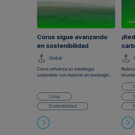
Corus sigue avanzando
¡Red
en sostenibilidad
carb
Global
Corus refuerza su estrategia
Nobrux
sostenible con mejoras en packaging
bruxis
y procesos
tu hue
un 78%
conven
Corus
S
Sostenibilidad