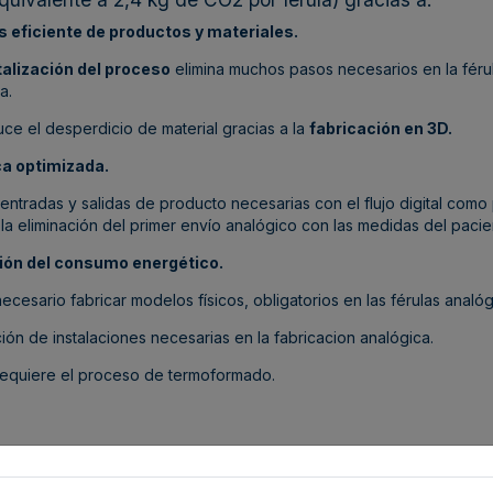
 eficiente de productos y materiales
.
talización del proceso
elimina muchos pasos necesarios en la féru
ca
.
uce el desperdicio de material gracias a la
fabricación en 3D
.
ca optimizada
.
entradas y salidas de producto necesarias con el flujo digital como
la eliminación del
primer envío analógico
con las
medidas del pacie
ión del consumo energético
.
necesario fabricar modelos físicos, obligatorios en las férulas analó
ión de instalaciones necesarias en la fabricacion analógica
.
 requiere el proceso de termoformado
.
x vs férula analógica: un cambio sostenible​
alización del proceso con Nobrux no solo simplifica el flujo de trabaj