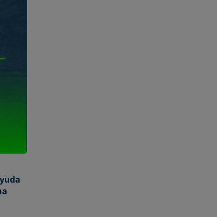
ayuda
na