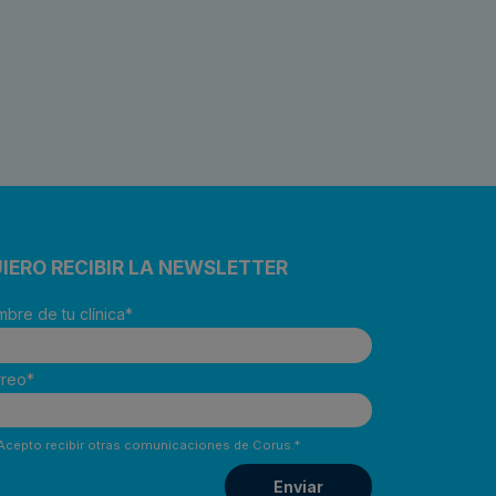
IERO RECIBIR LA NEWSLETTER
bre de tu clínica
*
reo
*
Acepto recibir otras comunicaciones de Corus.
*