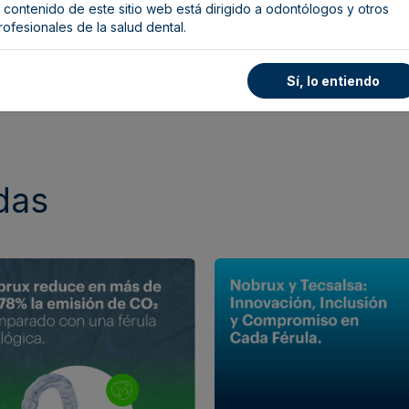
l contenido de este sitio web está dirigido a odontólogos y otros
a experiencia del paciente, sino que además reduce significativame
rofesionales de la salud dental.
e carbono en comparación con las férulas tradicionales
.
s, creemos que la odontología del futuro debe ser
innovadora, efi
Sí, lo entiendo
osa con el planeta
.
das