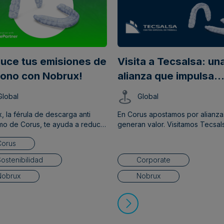
uce tus emisiones de
Visita a Tecsalsa: un
ono con Nobrux!​
alianza que impulsa
calidad, inclusión y
Global
Global
responsabilidad soci
, la férula de descarga anti
En Corus apostamos por alianza
mo de Corus, te ayuda a reducir
generan valor. Visitamos Tecsal
lla de carbono hasta en
conocer cómo trabajan con nue
Corus
 frente a una férula analógica
packs de Nobrux y descubrir el
cional.​
impacto social y la calidad detr
ostenibilidad
Corporate
cada proceso. Acompáñanos en
experiencia.
Nobrux
Nobrux