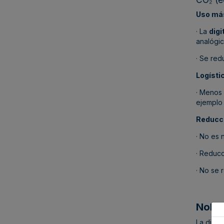
Uso más
· La
digi
analógi
· Se red
Logísti
· Menos 
ejemplo 
Reducc
· No es 
· Reducc
· No se
Nobru
La digit