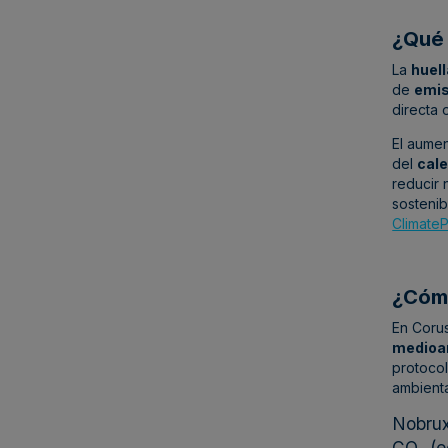
¿Qué 
La
huel
de
emis
directa 
El aumen
del
cale
reducir 
sosteni
Climate
¿Cómo
En Coru
medioa
protoco
ambient
Nobrux
CO₂ (e