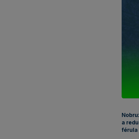
Nobrux
a redu
férula