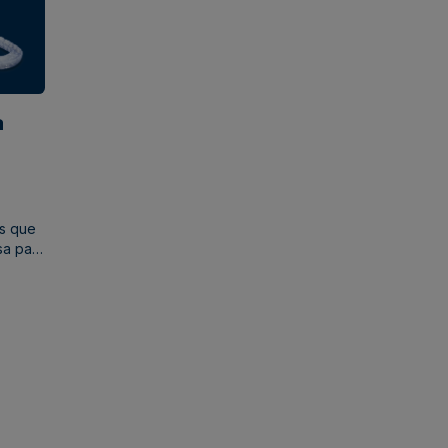
a
al
s que
sa para
stros
ás de
 esta