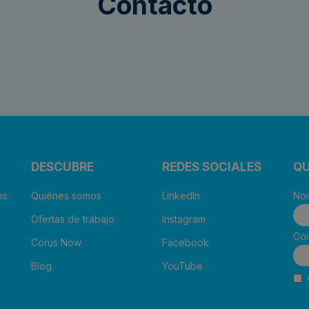
Contacto
DESCUBRE
REDES SOCIALES
QU
os
Quiénes somos
LinkedIn
Nom
Ofertas de trabajo
Instagram
Cor
Corus Now
Facebook
Blog
YouTube