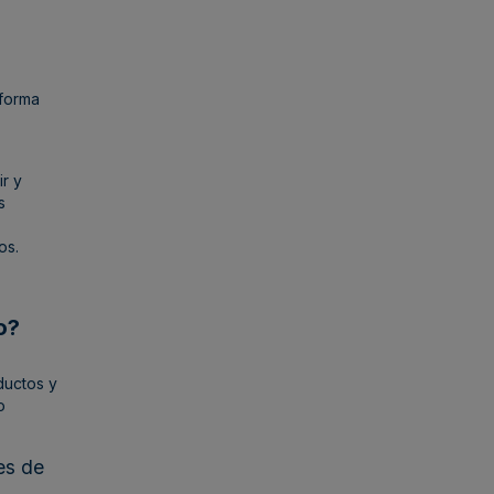
forma
ir y
s
os.
?​
ductos y
o
es de