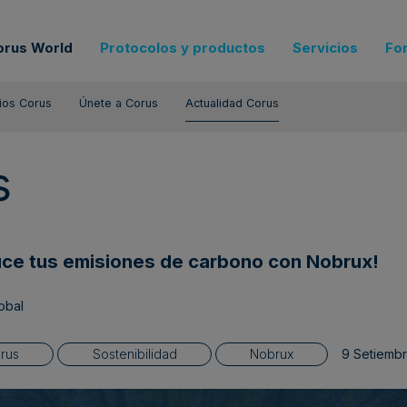
orus World
Protocolos y productos
Servicios
Fo
ios Corus
Únete a Corus
Actualidad Corus
s
ce tus emisiones de carbono con Nobrux!​
obal
rus
Sostenibilidad
Nobrux
9 Setiembr