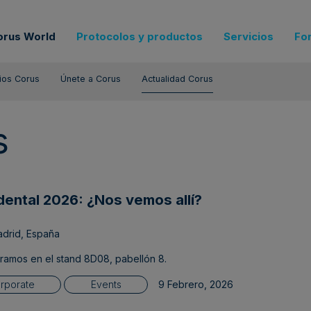
orus World
Protocolos y productos
Servicios
Fo
ios Corus
Únete a Corus
Actualidad Corus
s
ental 2026: ¿Nos vemos allí?
drid, España
ramos en el stand 8D08, pabellón 8.
rporate
Events
9 Febrero, 2026