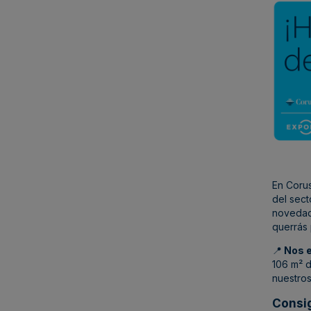
En Corus
del sect
novedade
querrás 
📍
Nos e
106 m² d
nuestro
Consig