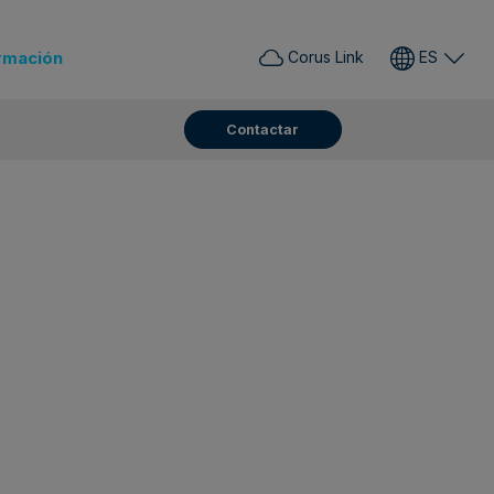
rmación
Corus Link
ES
Contactar