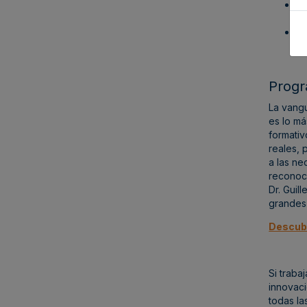
Re
pr
Un
de
Progr
La vangu
es lo má
formativ
reales, 
a las ne
reconoci
Dr. Guil
grandes
Descubr
Si traba
innovaci
todas la