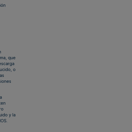
ción
n
tima, que
descarga
lucido, o
las
siones
ra
ten
ro
ido y la
IOS.