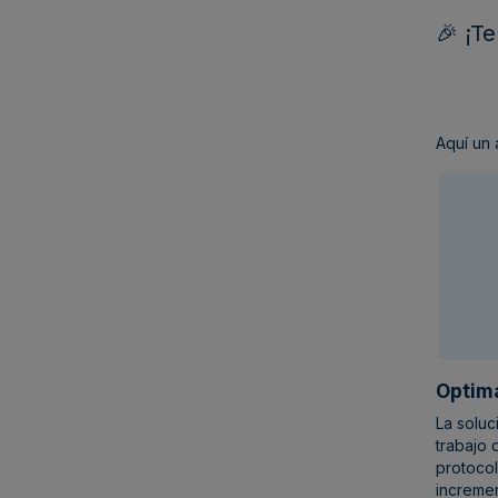
🎉
¡T
Aquí un 
Optim
La soluc
trabajo 
protocol
incremen