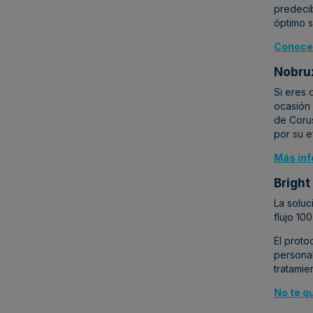
predecib
óptimo s
Conoce 
Nobru
Si eres
ocasión 
de Coru
por su e
Más inf
Bright
La soluc
flujo 10
El proto
personal
tratamie
No te q