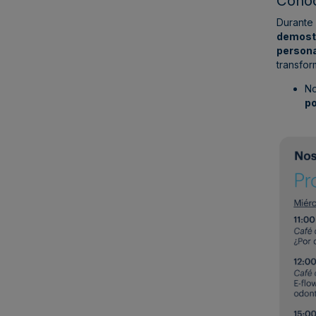
Conoc
Durante 
demostr
persona
transfor
No
po