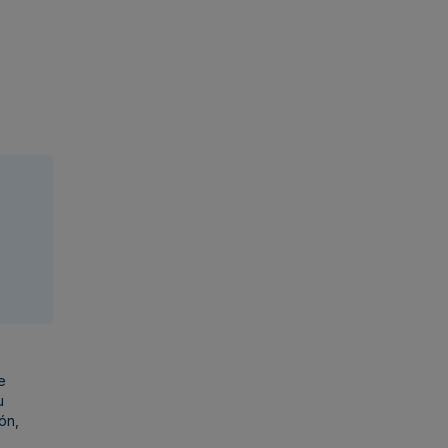
e
u
ón,