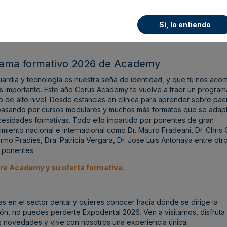
galos sorpresa para quienes participen en nuestras dinámicas y
esentaciones.
 ambiente interactivo y cercano donde podrás descubrir la esenci
Sí, lo entiendo
 forma divertida.
ama formativo 2026 de Academy
ardia y tecnología es nuestra seña de identidad, y que tú nos ac
s importante. Este año Corus Academy te vuelve a traer un program
o de alto nivel.
Desde estancias en clínica para aprender sobre pac
pasando por cursos modulares y muchos más formatos que se adapta
cesidades formativas.
Todo ello impartido por ponentes de gran
miento nacional e internacional como Dr. Mauro Fradeani, Dr. Chris
lermo Pradíes, Dra. Patricia Vergara, Dr. Jose Luis Antonaya entre otr
 ponentes.
e Academy y su oferta formativa.
jas en el sector dental y quieres conocer hacia dónde se dirige la
ón, no puedes perderte Expodental 2026. Ven a visitarnos, disfruta
s novedades y vive con nosotros una experiencia única.