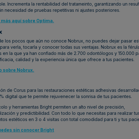
le. Incrementa la rentabilidad del tratameinto, garantizando un resu
in necesidad de pruebas repetitivas ni ajustes posteriores.
más aquí sobre Optima.
x
 de los pocos que aún no conoce Nobrux, no puedes dejar pasar es
para verla, tocarla y conocer todas sus ventajas. Nobrux es la férula
s en la que ya han confiado más de 2.700 odontólogos y 150.000 p
ficacia, calidad y la experiencia única que ofrece a tus pacientes.
o sobre Nobrux.
ión de Corus para las restauraciones estéticas adhesivas desarroll
0% digital que te permite rejuvenecer la sonrisa de tus pacientes.
colo y herramientas Bright permiten un alto nivel de precisión,
ización y predictibilidad. Con todo lo que necesitas para realizar tu
ntos estéticos en 3 o 4 visitas con total comodidad para ti y tus paci
uedes sin conocer Bright