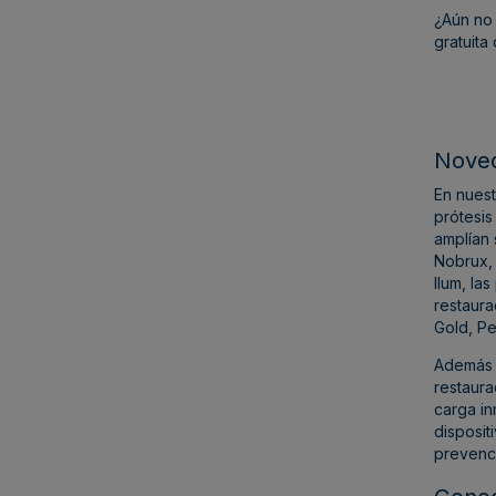
¿Aún no 
gratuita
Noved
En nues
prótesis
amplían 
Nobrux, 
Ilum, la
restaura
Gold, Pe
Además d
restaura
carga in
disposit
prevenci