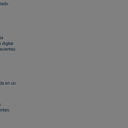
ltado
ta
 digital
acientes
ada en un
s
entes.