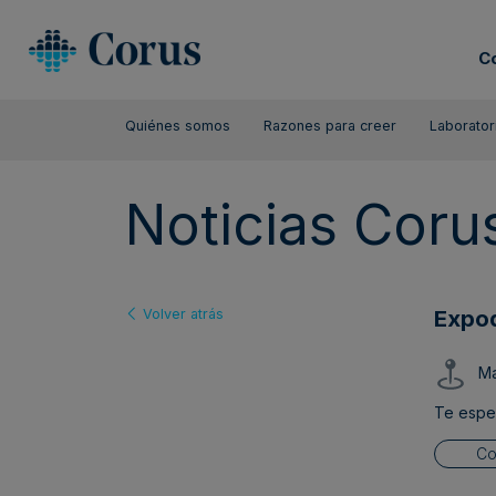
C
Quiénes somos
Razones para creer
Laborator
Noticias Coru
Expod
Volver atrás
Ma
Te espe
Co