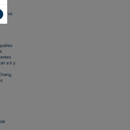
a Corus
ompañes
a
ientes
n a ti y
 Chang,
os
 de