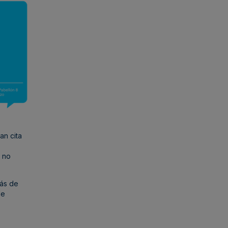
an cita
e no
más de
de