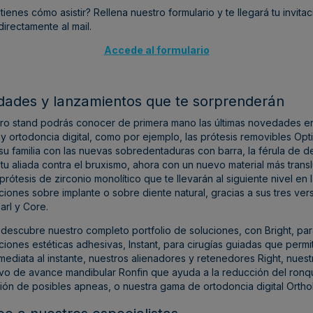
tienes cómo asistir?
Rellena nuestro formulario y te llegará tu invita
 directamente al mail.
Accede al formulario
ades y lanzamientos que te sorprenderán
tro stand podrás conocer de primera mano las últimas novedades e
 y ortodoncia digital, como por ejemplo, las prótesis removibles Op
su familia con las nuevas sobredentaduras con barra, la férula de 
tu aliada contra el bruxismo, ahora con un nuevo material más trans
s prótesis de zirconio monolítico que te llevarán al siguiente nivel en 
ciones sobre implante o sobre diente natural, gracias a sus tres ver
arl y Core.
escubre nuestro completo portfolio de soluciones, con Bright, pa
ciones estéticas adhesivas, Instant, para cirugías guiadas que permi
mediata al instante, nuestros alienadores y retenedores Right, nuest
ivo de avance mandibular Ronfin que ayuda a la reducción del ronqu
ón de posibles apneas, o nuestra gama de ortodoncia digital Ortho