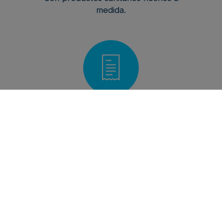
medida.
Información y organización
Los envases incluyen toda la
información necesaria para su uso. Son
fáciles de manipular y almacenar.