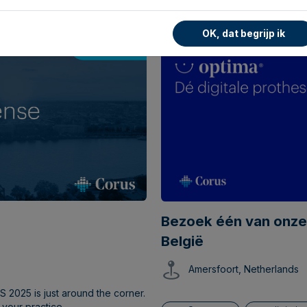
OK, dat begrijp ik
Bezoek één van onze
België
Amersfoort, Netherlands
 2025 is just around the corner.
 your practice.