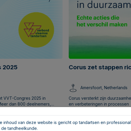
s 2025
Corus zet stappen ri
Amersfoort, Netherlands
het VVT-Congres 2025 in
Corus versterkt zijn duurzaamhe
 Meer dan 800 deelnemers,
en verbeteringen in processen
l veel interesse in wat wij als
Corus
Sustaina
echniek.
e inhoud van deze website is gericht op tandartsen en professional
n de tandheelkunde.