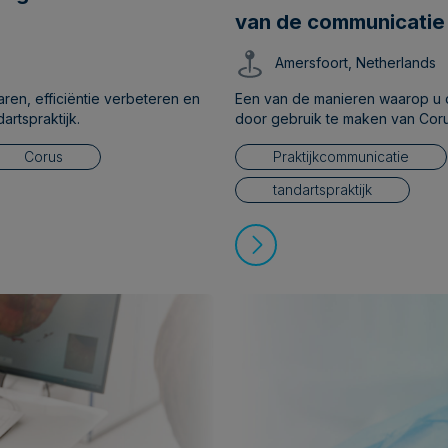
van de communicatie 
laboratorium en het 
Amersfoort, Netherlands
n, efficiëntie verbeteren en
Een van de manieren waarop u de
rtspraktijk.
door gebruik te maken van Coru
manier van samenwerken tussen 
Corus
Praktijkcommunicatie
verder.
tandartspraktijk