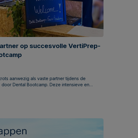
artner op succesvolle VertiPrep-
ootcamp
trots aanwezig als vaste partner tijdens de
 door Dental Bootcamp. Deze intensieve en
er leiding van de internationaal gerenommeerde dr.
 de kans om zich te verdiepen in de VertiPrep-
adering binnen de adhesieve restauratieve