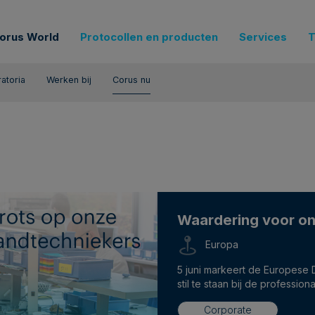
orus World
Protocollen en producten
Services
T
atoria
Werken bij
Corus nu
Waardering voor on
Europa
5 juni markeert de Europese
stil te staan bij de professi
heel Europa.
Corporate