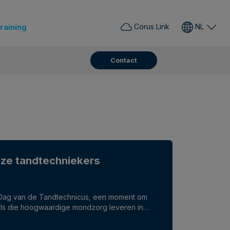
raining
Corus Link
NL
Contact
ze tandtechniekers
 Dag van de Tandtechnicus, een moment om
onals die hoogwaardige mondzorg leveren in