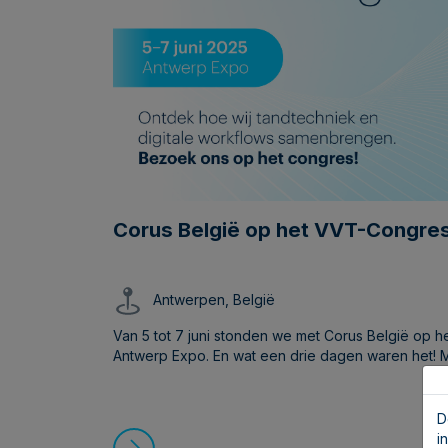
Corus België op het VVT-Congre
Antwerpen, België
Van 5 tot 7 juni stonden we met Corus België op 
Antwerp Expo. En wat een drie dagen waren het!
boeiende lezingen, fijne gesprekken en vooral: hee
Corus te bieden hebben op vlak van digitale tandt
D
i