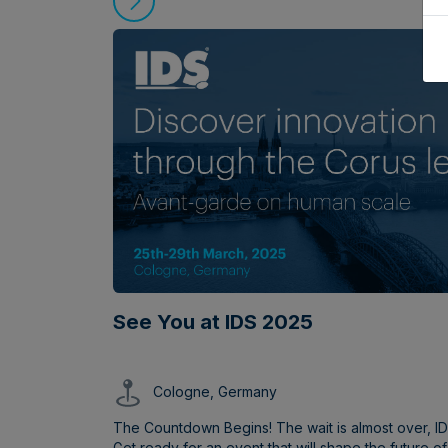
See You at IDS 2025
Cologne, Germany
The Countdown Begins! The wait is almost over, IDS
Get ready for an event that will shape the future of