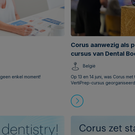
Corus aanwezig als p
cursus van Dental B
België
 geen enkel moment!
Op 13 en 14 juni, was Corus met 
VertiPrep-cursus georganiseerd
praktijkgerichte opleiding, ond
David Gerdolle, bood tandartsen
techniek – een innovatieve ben
tandheelkunde.