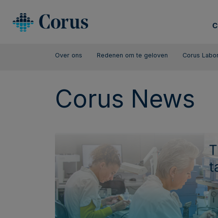
C
Over ons
Redenen om te geloven
Corus Labor
Corus News