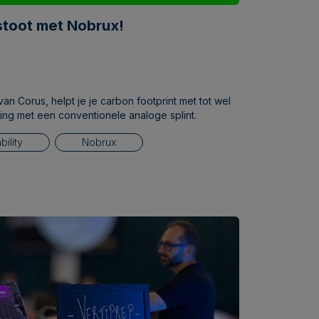
stoot met Nobrux!
van Corus, helpt je je carbon footprint met tot wel
ing met een conventionele analoge splint.
bility
Nobrux