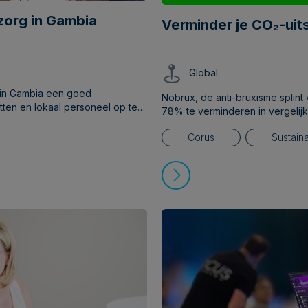
zorg in Gambia
Verminder je CO₂-uit
Global
m in Gambia een goed
Nobrux, de anti-bruxisme splint 
tten en lokaal personeel op te
78% te verminderen in vergelijk
Corus
Sustaina