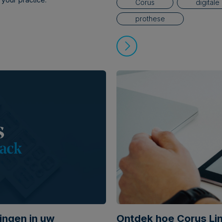
Corus
digitale
prothese
ingen in uw
Ontdek hoe Corus Lin