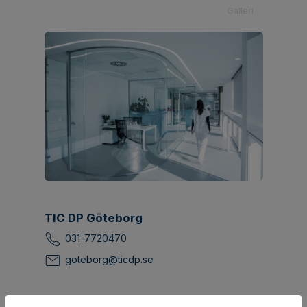
Galleri
TIC DP Göteborg
031-7720470
goteborg@ticdp.se