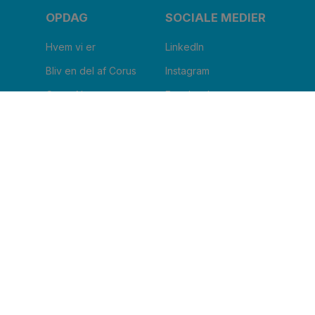
OPDAG
SOCIALE MEDIER
Hvem vi er
LinkedIn
Bliv en del af Corus
Instagram
Corus Nu
Facebook
Blog
Youtube
JEG VIL HAVE NYHEDSBREV
Clinic name
*
Email
*
I agree to receive other communications from
Corus.
*