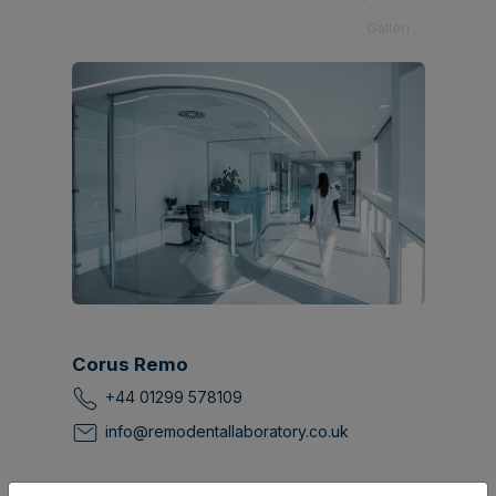
Galleri
Corus Remo
+44 01299 578109
info@remodentallaboratory.co.uk