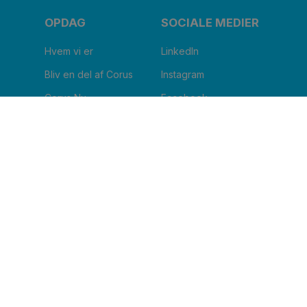
OPDAG
SOCIALE MEDIER
Hvem vi er
LinkedIn
Bliv en del af Corus
Instagram
Corus Nu
Facebook
Blog
Youtube
JEG VIL HAVE NYHEDSBREV
Clinic name
*
Email
*
I agree to receive other communications from
Corus.
*