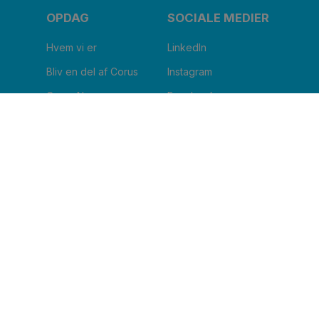
OPDAG
SOCIALE MEDIER
Hvem vi er
LinkedIn
Bliv en del af Corus
Instagram
Corus Nu
Facebook
Blog
Youtube
JEG VIL HAVE NYHEDSBREV
Clinic name
*
Email
*
I agree to receive other communications from
Corus.
*