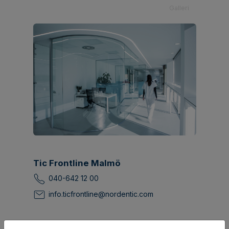
Galleri
Tic Frontline Malmö
040-642 12 00
info.ticfrontline@nordentic.com