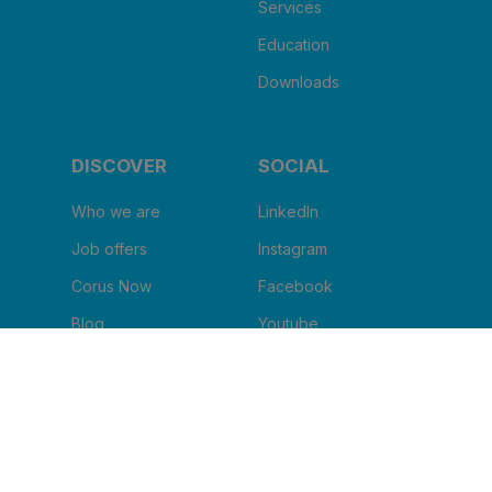
Services
Education
Downloads
DISCOVER
SOCIAL
Who we are
LinkedIn
Job offers
Instagram
Corus Now
Facebook
Blog
Youtube
I WANT TO RECEIVE THE
NEWSLETTER
Clinic name
*