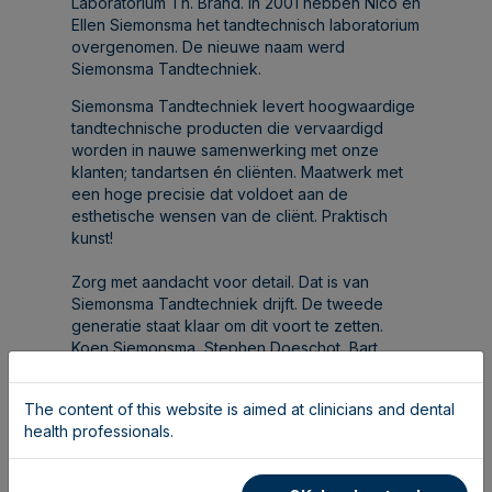
Laboratorium Th. Brand. In 2001 hebben Nico en
Ellen Siemonsma het tandtechnisch laboratorium
overgenomen. De nieuwe naam werd
Siemonsma Tandtechniek.
Siemonsma Tandtechniek levert hoogwaardige
tandtechnische producten die vervaardigd
worden in nauwe samenwerking met onze
klanten; tandartsen én cliënten. Maatwerk met
een hoge precisie dat voldoet aan de
esthetische wensen van de cliënt. Praktisch
kunst!
Zorg met aandacht voor detail. Dat is van
Siemonsma Tandtechniek drijft. De tweede
generatie staat klaar om dit voort te zetten.
Koen Siemonsma, Stephen Doeschot, Bart
Davina en het team van ongeveer 30 collega’s
staan dagelijks klaar om alle tandtechnische
The content of this website is aimed at clinicians and dental
uitdagingen aan te gaan.
health professionals.
Dit, in combinatie met de toetreding tot de
Corus Dental Groep, zorgt ervoor Siemonsma
Tandtechniek een ijzersterke basis heeft om de