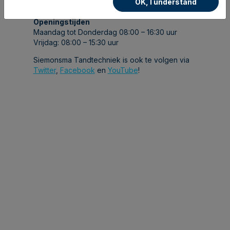
OK, I understand
toekomst in te gaan.
Openingstijden
Maandag tot Donderdag 08:00 – 16:30 uur
Vrijdag: 08:00 – 15:30 uur
Siemonsma Tandtechniek is ook te volgen via
Twitter
,
Facebook
en
YouTube
!