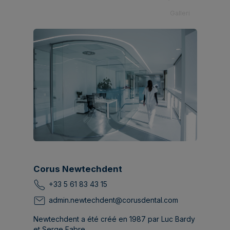
Galleri
Corus Newtechdent
+33 5 61 83 43 15
admin.newtechdent@corusdental.com
Newtechdent a été créé en 1987 par Luc Bardy
et Serge Fabre.