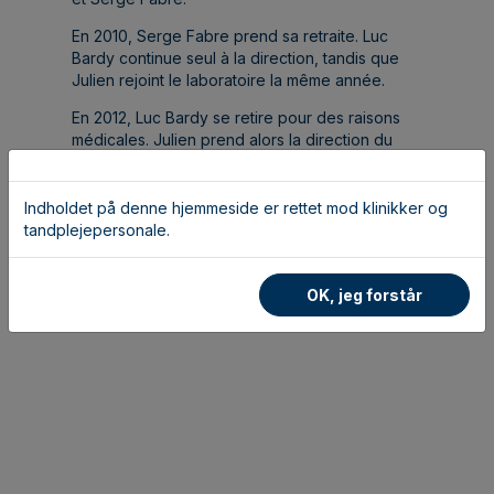
En 2010, Serge Fabre prend sa retraite. Luc
Bardy continue seul à la direction, tandis que
Julien rejoint le laboratoire la même année.
En 2012, Luc Bardy se retire pour des raisons
médicales. Julien prend alors la direction du
laboratoire, puis s’associe avec Luc en 2016.
Luc Bardy part à la retraite fin 2020. Le
laboratoire est ensuite géré en association
Indholdet på denne hjemmeside er rettet mod klinikker og
avec M. Ferrier durant trois ans.
tandplejepersonale.
En 2024, Newtechdent rejoint le réseau Corus.
OK, jeg forstår