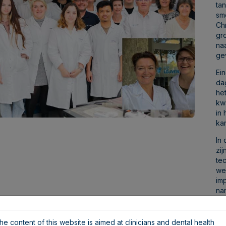
ta
sm
Ch
gr
na
ge
Ei
da
he
kw
in 
ka
In
zi
te
we
imp
na
la
Van
he content of this website is aimed at clinicians and dental health