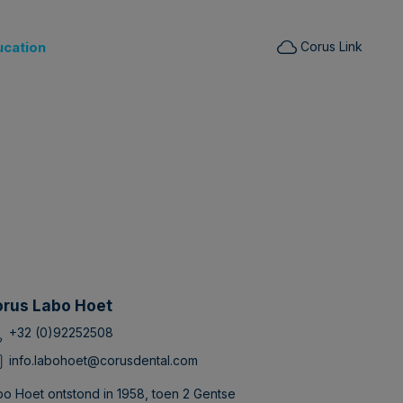
ucation
Corus Link
rus Labo Hoet
+32 (0)92252508
info.labohoet@corusdental.com
bo Hoet ontstond in 1958, toen 2 Gentse