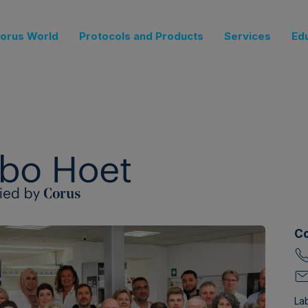
orus World
Protocols and Products
Services
Ed
Co
La