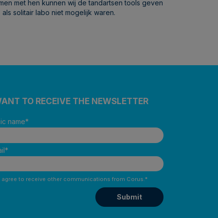
men met hen kunnen wij de tandartsen tools geven
 als solitair labo niet mogelijk waren.
WANT TO RECEIVE THE NEWSLETTER
nic name
*
il
*
I agree to receive other communications from Corus.
*