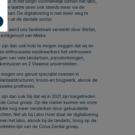
 labo. In het begin voornamelijk binnen het labo,
ar de laatste jaren ook steeds meer via de
dartsen. De digitalisering is niet meer weg te
nken uit de dentale sector.
 2015 werd ons familieteam versterkt door Stefan,
 echtgenoot van Mieke.
 zijn dan ook trots te mogen zeggen dat wij en
ze enthousiaste medewerkers het vertrouwen
ijgen van vele tandartsen, parodontologen,
ekenhuizen en 2 Vlaamse universiteiten.
j mogen ons gerust specialist noemen in
plantaatstructuren, kroon-en brugwerk, alsook de
assieke protheses.
 zijn dan ook blij dat wij in 2021 zijn toegetreden
t de Corus groep. Op die manier kunnen we onze
bitie nog meer versterken door gebundelde
chten. Net als bij Labo Hoet staat de digitalisering
nnen het labo, alsook bij de tandarts, hoog op de
oriteiten lijst van de Corus Dental groep.