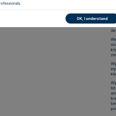
ons
rofessionals.
ma
tan
de
OK, I understand
In
de
We
on
kr
zi
Wi
im
kl
Wij
to
am
kra
bi
pri