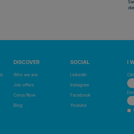
Sa
die
DISCOVER
SOCIAL
I 
ts
Who we are
LinkedIn
Cli
Job offers
Instagram
Ema
Corus Now
Facebook
Blog
Youtube