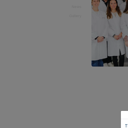
News
Gallery
T