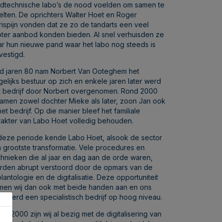
ndtechnische labo’s de nood voelden om samen te
elten. De oprichters Walter Hoet en Roger
rispijn vonden dat ze zo de tandarts een veel
oter aanbod konden bieden. Al snel verhuisden ze
ar hun nieuwe pand waar het labo nog steeds is
vestigd.
nd jaren 80 nam Norbert Van Ooteghem het
gelijks bestuur op zich en enkele jaren later werd
t bedrijf door Norbert overgenomen. Rond 2000
amen zowel dochter Mieke als later, zoon Jan ook
het bedrijf. Op die manier bleef het familiale
rakter van Labo Hoet volledig behouden.
 deze periode kende Labo Hoet, alsook de sector
jn grootste transformatie. Vele procedures en
chnieken die al jaar en dag aan de orde waren,
rden abrupt verstoord door de opmars van de
lantologie en de digitalisatie. Deze opportuniteit
men wij dan ook met beide handen aan en ons
bo werd een specialistisch bedrijf op hoog niveau.
af 2000 zijn wij al bezig met de digitalisering van