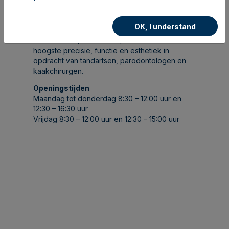
toekomst.
Leen&vanLooveren fabriceert digitale- en
OK, I understand
analoge tandprothesen en alle andere
medische hulpmiddelen op maat met de
hoogste precisie, functie en esthetiek in
opdracht van tandartsen, parodontologen en
kaakchirurgen.
Openingstijden
Maandag tot donderdag 8:30 – 12:00 uur en
12:30 – 16:30 uur
Vrijdag 8:30 – 12:00 uur en 12:30 – 15:00 uur