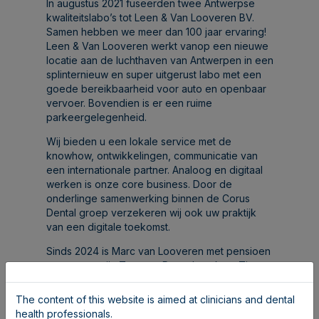
In augustus 2021 fuseerden twee Antwerpse
kwaliteitslabo’s tot Leen & Van Looveren BV.
Samen hebben we meer dan 100 jaar ervaring!
Leen & Van Looveren werkt vanop een nieuwe
locatie aan de luchthaven van Antwerpen in een
splinternieuw en super uitgerust labo met een
goede bereikbaarheid voor auto en openbaar
vervoer. Bovendien is er een ruime
parkeergelegenheid.
Wij bieden u een lokale service met de
knowhow, ontwikkelingen, communicatie van
een internationale partner. Analoog en digitaal
werken is onze core business. Door de
onderlinge samenwerking binnen de Corus
Dental groep verzekeren wij ook uw praktijk
van een digitale toekomst.
Sinds 2024 is Marc van Looveren met pensioen
gegaan en zijn Tom van Puyenbroek en Tino
Bastini mee in het management gestapt om dit
mooie lab verder te doen groeien. Samen met
The content of this website is aimed at clinicians and dental
het ganse team staan wij klaar voor de digitale
health professionals.