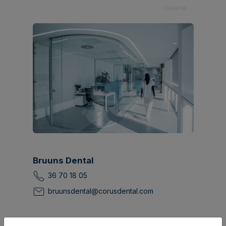
Galerie
Bruuns Dental
36 70 18 05
bruunsdental@corusdental.com