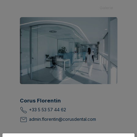
Galerie
Corus Florentin
+33 5 53 57 44 62
admin.florentin@corusdental.com