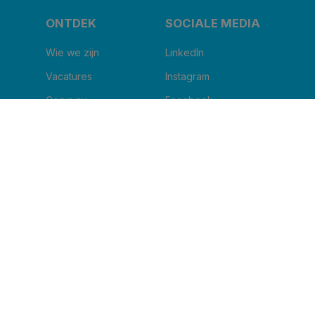
ONTDEK
SOCIALE MEDIA
Wie we zijn
LinkedIn
Vacatures
Instagram
Corus nu
Facebook
Blog
Youtube
IK WIL DE NIEUWSBRIEF ONTVANGEN
Naam van uw kliniek
*
Email
*
Ik ga ermee akkoord om andere berichten te
ontvangen van Corus BeNe.
*