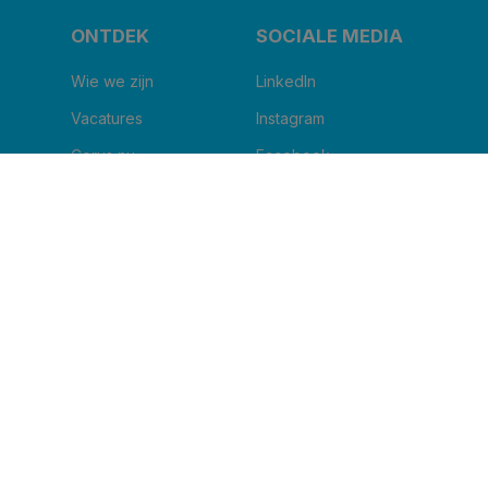
ONTDEK
SOCIALE MEDIA
Wie we zijn
LinkedIn
Vacatures
Instagram
Corus nu
Facebook
Blog
Youtube
IK WIL DE NIEUWSBRIEF ONTVANGEN
Naam van uw kliniek
*
Email
*
Ik ga ermee akkoord om andere berichten te
ontvangen van Corus BeNe.
*