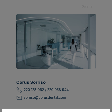
Galerie
Corus Sorriso
220 128 062 / 220 958 944
sorriso@corusdental.com