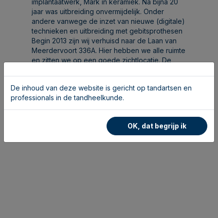
implantaatwerk, Mark in keramiek. Na bijna 20
jaar was uitbreiding onvermijdelijk. Onder
andere vanwege de inzet van nieuwe (digitale)
technieken en uitbreiding met gebitsprothesen
Begin 2013 zijn wij verhuisd naar de Laan van
Meerdervoort 336A. Hier hebben we alle ruimte
en zitten we op een goede zichtlocatie. De
groepspraktijk waar we nog steeds mee
samenwerken is op 100 meter afstand en is
De inhoud van deze website is gericht op tandartsen en
inmiddels uitgebreid van 4 naar 9
professionals in de tandheelkunde.
behandelkamers en is in handen van Dental
Clinics.
OK, dat begrijp ik