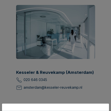
Kesseler & Reuvekamp (Amsterdam)
020 646 0345
amsterdam@kesseler-reuvekamp.nl