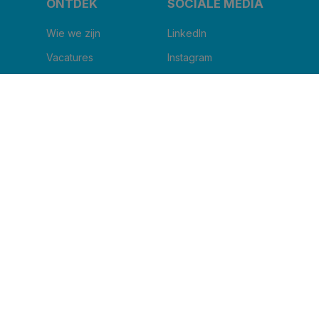
ONTDEK
SOCIALE MEDIA
Wie we zijn
LinkedIn
Vacatures
Instagram
Corus nu
Facebook
Blog
Youtube
IK WIL DE NIEUWSBRIEF ONTVANGEN
Naam van uw kliniek
*
Email
*
Ik ga ermee akkoord om andere berichten te
ontvangen van Corus BeNe.
*