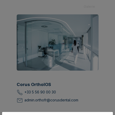
Galerie
Corus OrthoIOS
+33 5 56 90 00 30
admin.orthofr@corusdental.com