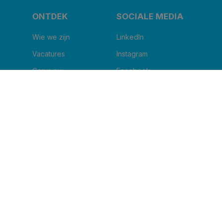
ONTDEK
SOCIALE MEDIA
Wie we zijn
LinkedIn
Vacatures
Instagram
Corus nu
Facebook
Blog
Youtube
IK WIL DE NIEUWSBRIEF ONTVANGEN
Naam van uw kliniek
*
Email
*
Ik ga ermee akkoord om andere berichten te
ontvangen van Corus BeNe.
*