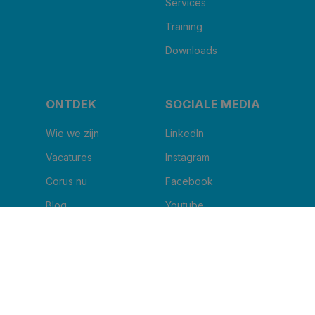
Services
Training
Downloads
ONTDEK
SOCIALE MEDIA
Wie we zijn
LinkedIn
Vacatures
Instagram
Corus nu
Facebook
Blog
Youtube
IK WIL DE NIEUWSBRIEF ONTVANGEN
Naam van uw kliniek
*