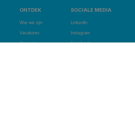
ONTDEK
SOCIALE MEDIA
Wie we zijn
LinkedIn
Vacatures
Instagram
Corus nu
Facebook
Blog
Youtube
IK WIL DE NIEUWSBRIEF ONTVANGEN
Naam van uw kliniek
*
Email
*
Ik ga ermee akkoord om andere berichten te
ontvangen van Corus BeNe.
*