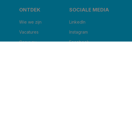
ONTDEK
SOCIALE MEDIA
Wie we zijn
LinkedIn
Vacatures
Instagram
Corus nu
Facebook
Blog
Youtube
IK WIL DE NIEUWSBRIEF ONTVANGEN
Naam van uw kliniek
*
Email
*
Ik ga ermee akkoord om andere berichten te
ontvangen van Corus BeNe.
*