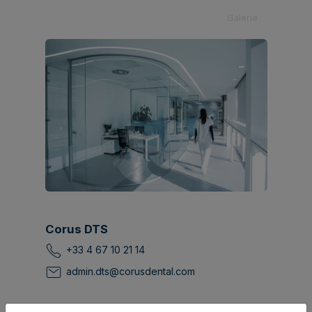
Galerie
Corus DTS
+33 4 67 10 21 14
admin.dts@corusdental.com